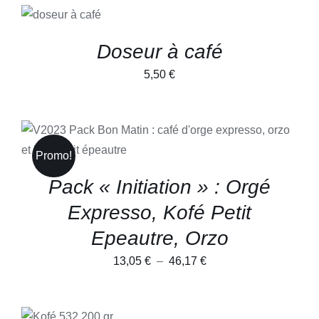
AU PANIER
5,30 €
/
DÉTAILS
à
Doseur à café
68,00 €
5,50
€
CE
CHOIX DES OPTIONS
/
PRODUIT
DÉTAILS
Promo!
A
PLUSIEURS
Pack « Initiation » : Orgé
VARIATIONS.
LES
Expresso, Kofé Petit
OPTIONS
PEUVENT
Epeautre, Orzo
ÊTRE
CHOISIES
Plage
13,05
€
–
46,17
€
SUR
LA
de
PAGE
prix :
DU
CHOIX DES
PRODUIT
CE