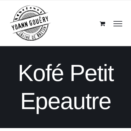
Passer
au
contenu
Kofé Petit
Epeautre