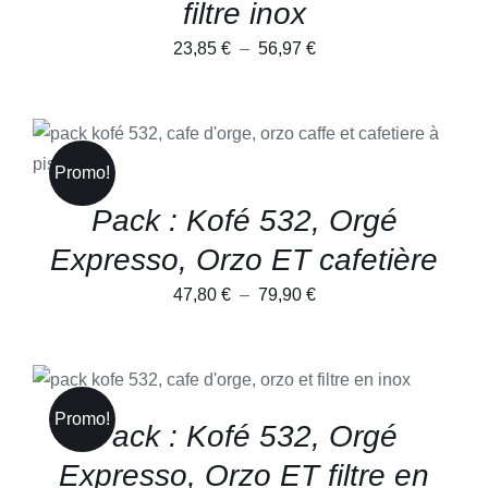
filtre inox
ÊTRE
CHOISIES
Plage
23,85
€
–
56,97
€
SUR
LA
de
PAGE
prix :
DU
PRODUIT
23,85 €
CE
CHOIX DES OPTIONS
/
PRODUIT
DÉTAILS
à
Promo!
A
PLUSIEURS
56,97 €
Pack : Kofé 532, Orgé
VARIATIONS.
LES
Expresso, Orzo ET cafetière
OPTIONS
PEUVENT
Plage
47,80
€
–
79,90
€
ÊTRE
CHOISIES
de
SUR
prix :
LA
CE
CHOIX DES OPTIONS
/
PAGE
47,80 €
PRODUIT
DÉTAILS
DU
A
PRODUIT
à
Promo!
Pack : Kofé 532, Orgé
PLUSIEURS
79,90 €
VARIATIONS.
Expresso, Orzo ET filtre en
LES