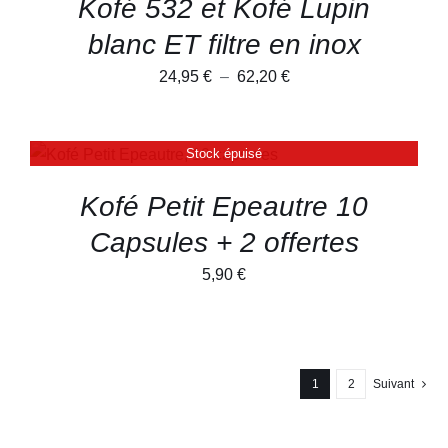
Kofé 532 et Kofé Lupin
LES
OPTIONS
blanc ET filtre en inox
PEUVENT
ÊTRE
Plage
24,95
€
–
62,20
€
CHOISIES
SUR
de
LA
prix :
PAGE
Stock épuisé
DU
DÉTAILS
24,95 €
PRODUIT
à
Kofé Petit Epeautre 10
62,20 €
Capsules + 2 offertes
5,90
€
1
2
Suivant