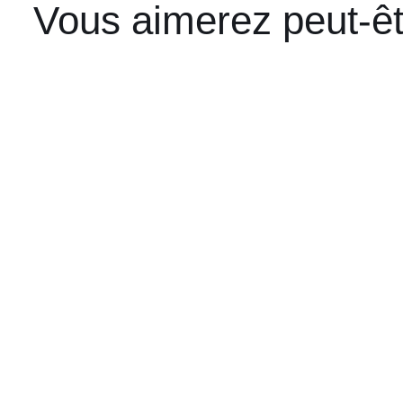
Vous aimerez peut-ê
AJOUTER AU PANIER
/
APERÇU