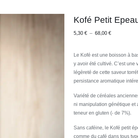
Kofé Petit Epea
Plage
5,30
€
–
68,00
€
de
prix :
Le Kofé est une boisson à bas
5,30 €
y avoir été cultivé. C’est une v
à
légèreté de cette saveur torréf
68,00 €
persistance aromatique intér
Variété de céréales anciennes
ni manipulation génétique et a
teneur en gluten (- de 7%).
Sans caféine, le Kofé petit ép
comme du café dans tous typ