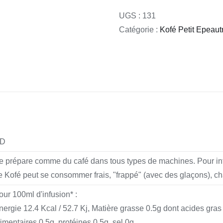
Kofé
Petit
UGS :
131
Epeautre
Catégorie :
Kofé Petit Epeaut
moulu
D
e prépare comme du café dans tous types de machines. Pour inf
e Kofé peut se consommer frais, "frappé" (avec des glaçons), cha
our 100ml d'infusion* :
nergie 12.4 Kcal / 52.7 Kj, Matière grasse 0.5g dont acides gras
limentaires 0.5g, protéines 0.5g, sel 0g