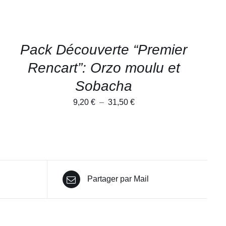
ÊTRE
CHOISIES
SUR
LA
PAGE
DU
Pack Découverte “Premier
PRODUIT
Rencart”: Orzo moulu et
Sobacha
Plage
9,20
€
–
31,50
€
de
prix :
9,20 €
à
31,50 €
Partager par Mail