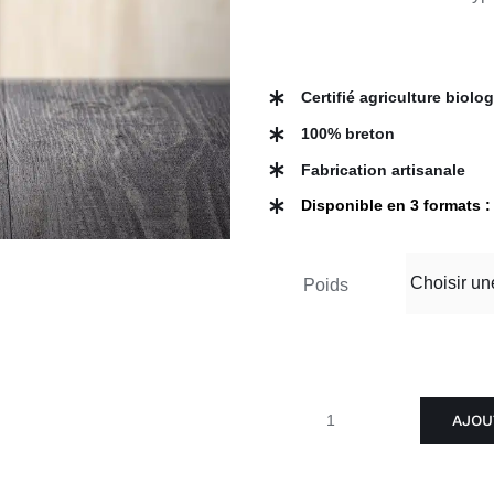
Certifié agriculture biolo
100% breton
Fabrication artisanale
Disponible en 3 formats :
Poids
AJOU
quantité
de