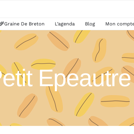
🌾Graine De Breton
L’agenda
Blog
Mon compt
etit Epeautr