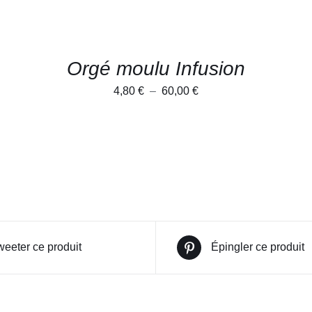
ÊTRE
CHOISIES
SUR
LA
PAGE
DU
Orgé moulu Infusion
PRODUIT
Plage
4,80
€
–
60,00
€
de
prix :
4,80 €
à
60,00 €
weeter ce produit
Épingler ce produit