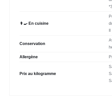
*
P
👨‍🍳 En cuisine
d
I
A
Conservation
h
Allergène
P
S
Prix au kilogramme
S
S