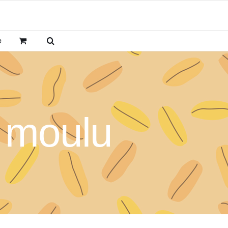
e
e moulu