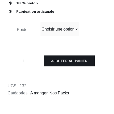
100% breton
Fabrication artisanale
Poids
AJOUTER AU PANIER
quantité
de
Pack
Cuisine
UGS :
132
et
Catégories :
A manger
,
Nos Packs
Condiments
:
Grillo'Lin,