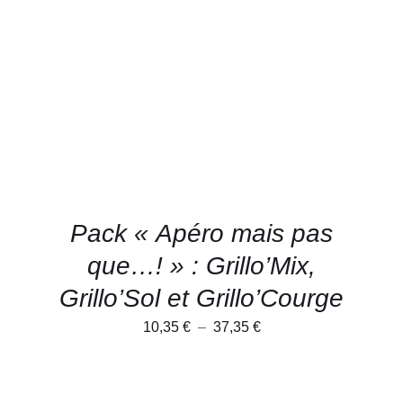
CE
CHOIX DES OPTIONS
/
PRODUIT
DÉTAILS
A
PLUSIEURS
VARIATIONS.
LES
OPTIONS
PEUVENT
ÊTRE
CHOISIES
SUR
LA
PAGE
Pack « Apéro mais pas
DU
PRODUIT
que…! » : Grillo’Mix,
Grillo’Sol et Grillo’Courge
Plage
10,35
€
–
37,35
€
de
prix :
10,35 €