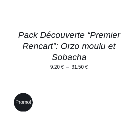
ÊTRE
CHOISIES
SUR
LA
PAGE
Pack Découverte “Premier
DU
PRODUIT
Rencart”: Orzo moulu et
Sobacha
Plage
9,20
€
–
31,50
€
de
prix :
9,20 €
à
Promo!
31,50 €