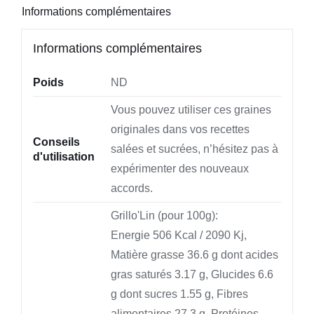
Informations complémentaires
Grillo'Chanvre
et
Informations complémentaires
Grillo'Lup
Poids
ND
Vous pouvez utiliser ces graines
originales dans vos recettes
Conseils
salées et sucrées, n’hésitez pas à
d'utilisation
expérimenter des nouveaux
accords.
Grillo'Lin (pour 100g):
Energie 506 Kcal / 2090 Kj,
Matière grasse 36.6 g dont acides
gras saturés 3.17 g, Glucides 6.6
g dont sucres 1.55 g, Fibres
alimentaires 27.3 g, Protéines