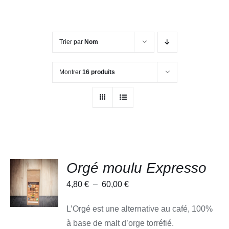
Trier par
Nom
Montrer
16 produits
Orgé moulu Expresso
CHOIX
DES
Plage
4,80
€
–
60,00
€
OPTIONS
CE
/
de
PRODUIT
DÉTAILS
L’Orgé est une alternative au café, 100%
A
prix :
PLUSIEURS
à base de malt d’orge torréfié.
4,80 €