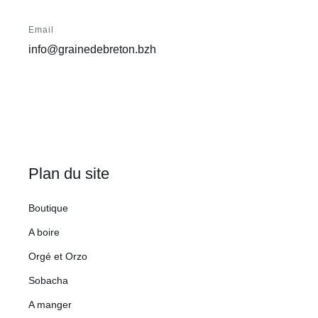
Email
info@grainedebreton.bzh
Plan du site
Boutique
A boire
Orgé et Orzo
Sobacha
A manger