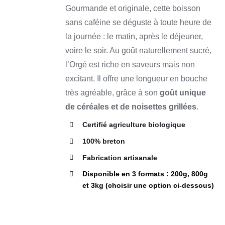
VARIATIONS.
Gourmande et originale, cette boisson
LES
à
OPTIONS
sans caféine se déguste à toute heure de
60,00 €
PEUVENT
la journée : le matin, après le déjeuner,
ÊTRE
CHOISIES
voire le soir. Au goût naturellement sucré,
SUR
LA
l’Orgé est riche en saveurs mais non
PAGE
excitant. Il offre une longueur en bouche
DU
PRODUIT
très agréable, grâce à son
goût unique
de céréales et de noisettes grillées
.
Certifié agriculture biologique
100% breton
Fabrication artisanale
Disponible en 3 formats : 200g, 800g
et 3kg (choisir une option ci-dessous)