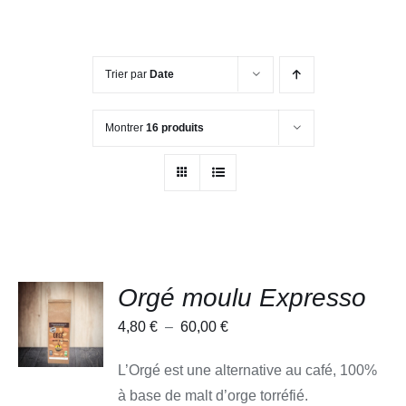
Trier par
Date
Montrer
16 produits
Orgé moulu Expresso
CHOIX
DES
Plage
4,80
€
–
60,00
€
OPTIONS
CE
/
de
PRODUIT
DÉTAILS
L’Orgé est une alternative au café, 100%
A
prix :
PLUSIEURS
à base de malt d’orge torréfié.
4,80 €