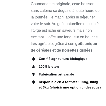
VARIATIONS.
Gourmande et originale, cette boisson
LES
à
OPTIONS
sans caféine se déguste à toute heure de
60,00 €
PEUVENT
la journée : le matin, après le déjeuner,
ÊTRE
CHOISIES
voire le soir. Au goût naturellement sucré,
SUR
LA
l’Orgé est riche en saveurs mais non
PAGE
excitant. Il offre une longueur en bouche
DU
PRODUIT
très agréable, grâce à son
goût unique
de céréales et de noisettes grillées
.
Certifié agriculture biologique
100% breton
Fabrication artisanale
Disponible en 3 formats : 200g, 800g
et 3kg (choisir une option ci-dessous)