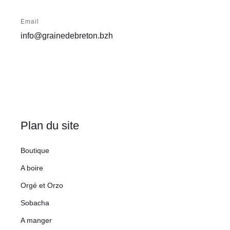
Email
info@grainedebreton.bzh
Plan du site
Boutique
A boire
Orgé et Orzo
Sobacha
A manger