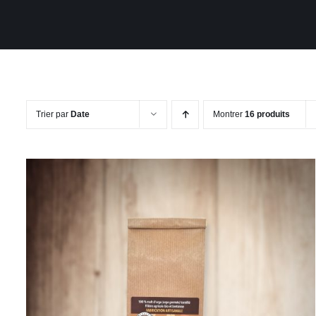
Trier par
Date
Montrer
16 produits
CE
CHOIX DES OPTIONS
/
APERÇU