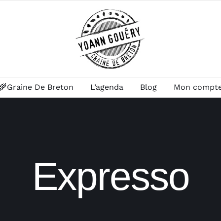
🌾Graine De Breton
L’agenda
Blog
Mon compt
Expresso