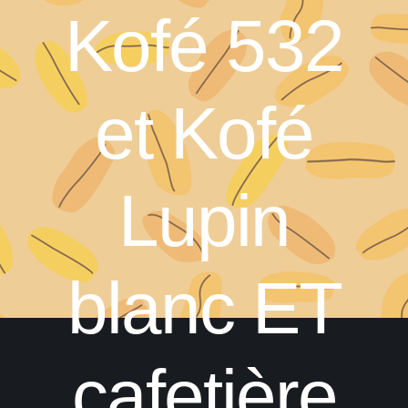
Kofé 532
et Kofé
Lupin
blanc ET
cafetière