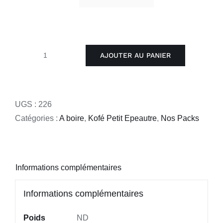
AJOUTER AU PANIER
quantité
de
Pack
Kofé
UGS :
226
petit
Catégories :
A boire
,
Kofé Petit Epeautre
,
Nos Packs
épeautre,
Kofé
532
Informations complémentaires
et
Kofé
Informations complémentaires
Lupin
blanc
Poids
ND