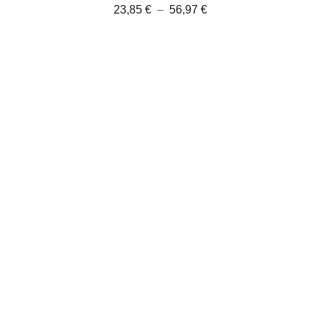
Plage
23,85
€
–
56,97
€
de
prix :
23,85 €
à
56,97 €
AJOUTER AU PANIER
/
DÉTAILS