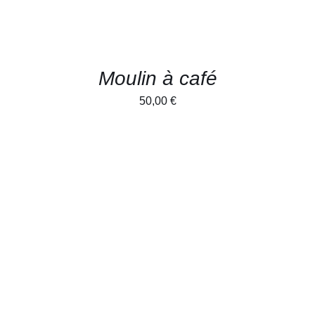
Moulin à café
50,00
€
CE
CHOIX DES OPTIONS
/
PRODUIT
DÉTAILS
A
PLUSIEURS