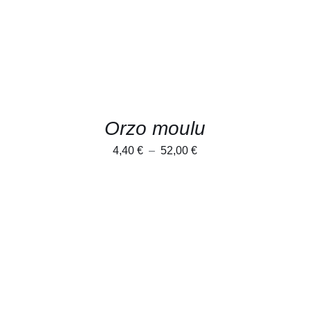
VARIATIONS.
LES
OPTIONS
PEUVENT
ÊTRE
CHOISIES
SUR
LA
PAGE
Orzo moulu
DU
PRODUIT
Plage
4,40
€
–
52,00
€
de
prix :
4,40 €
à
52,00 €