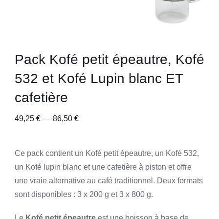
Pack Kofé petit épeautre, Kofé
532 et Kofé Lupin blanc ET
cafetière
Plage
49,25
€
–
86,50
€
de
prix :
Ce pack contient un Kofé petit épeautre, un Kofé 532,
49,25 €
un Kofé lupin blanc et une cafetière à piston et offre
à
une vraie alternative au café traditionnel. Deux formats
86,50 €
sont disponibles : 3 x 200 g et 3 x 800 g.
Le
Kofé petit épeautre
est une boisson à base de