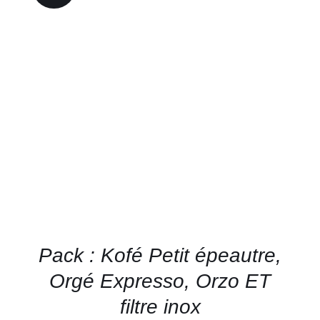
CE
CHOIX DES OPTIONS
/
PRODUIT
DÉTAILS
A
PLUSIEURS
VARIATIONS.
LES
OPTIONS
PEUVENT
ÊTRE
CHOISIES
SUR
LA
PAGE
Pack : Kofé Petit épeautre,
DU
PRODUIT
Orgé Expresso, Orzo ET
filtre inox