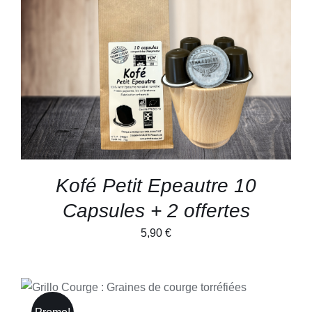
DÉTAILS
Kofé Petit Epeautre 10
Capsules + 2 offertes
5,90
€
CE
CHOIX DES OPTIONS
/
PRODUIT
DÉTAILS
A