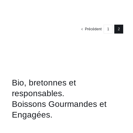
ÊTRE
de
CHOISIES
prix :
SUR
LA
5,50 €
PAGE
à
Précédent
1
2
DU
PRODUIT
70,00 €
Bio, bretonnes et
responsables.
Boissons Gourmandes et
Engagées.