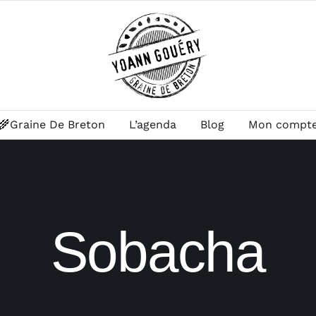
🌾Graine De Breton
L’agenda
Blog
Mon compt
Sobacha