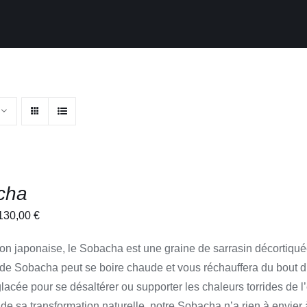
cha
Plage
130,00
€
de
ion japonaise, le Sobacha est une graine de sarrasin décortiquée 
prix :
 de Sobacha peut se boire chaude et vous réchauffera du bout du
5,80 €
glacée pour se désaltérer ou supporter les chaleurs torrides de l’
à
 de sa transformation naturelle, notre Sobacha n’a rien à envier 