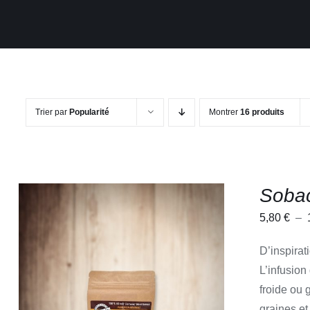
Trier par
Popularité
Montrer
16 produits
Soba
5,80
€
–
D’inspirat
L’infusion
CE
CHOIX DES OPTIONS
/
APERÇU
froide ou 
PRODUIT
graines et