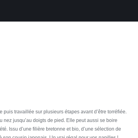
puis travaillée sur plusieurs étapes avant d’être torréfiée.
 nez jusqu’au doigts de pied. Elle peut aussi se boire
été. Issu d’une filière bretonne et bio, d’une sélection de
à son cousin japonais. Un vrai régal pour vos papilles !