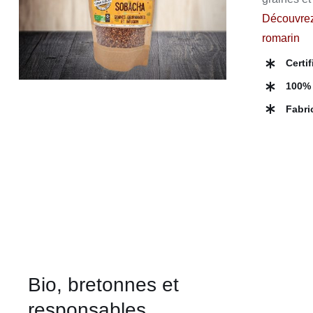
A
PLUSIEURS
Découvrez
VARIATIONS.
romarin
LES
OPTIONS
Certi
PEUVENT
ÊTRE
100% 
CHOISIES
SUR
Fabri
LA
PAGE
DU
PRODUIT
Bio, bretonnes et
responsables.