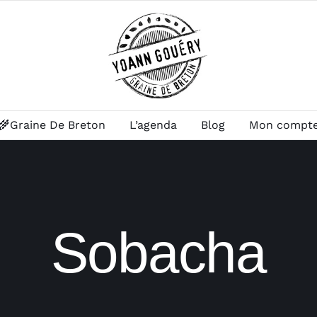
🌾Graine De Breton
L’agenda
Blog
Mon compt
Sobacha