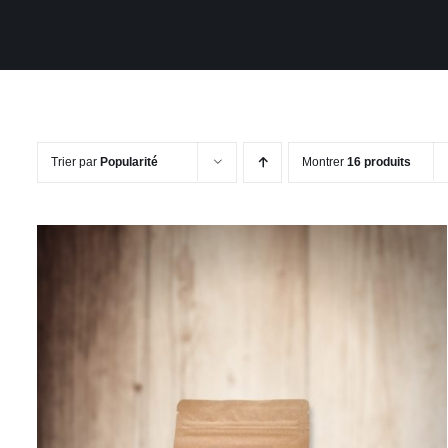
Trier par
Popularité
Montrer
16 produits
CE
CHOIX DES OPTIONS
/
APERÇU