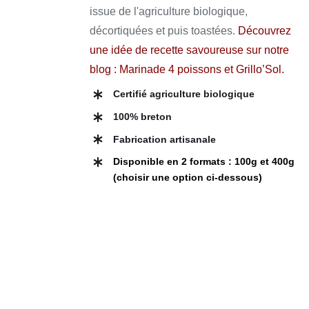
VARIATIONS.
issue de l'agriculture biologique,
LES
à
OPTIONS
décortiquées et puis toastées.
Découvrez
13,50 €
PEUVENT
une idée de recette savoureuse sur notre
ÊTRE
CHOISIES
blog :
Marinade 4 poissons et Grillo’Sol
.
SUR
LA
Certifié agriculture biologique
PAGE
DU
100% breton
PRODUIT
Fabrication artisanale
Disponible en 2 formats : 100g et 400g
(choisir une option ci-dessous)