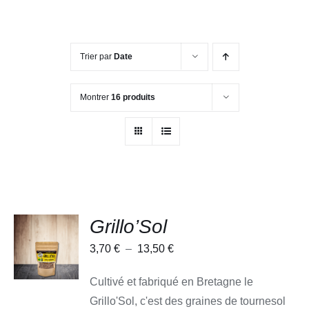
Trier par
Date
Montrer
16 produits
Grillo’Sol
CHOIX
DES
Plage
3,70
€
–
13,50
€
OPTIONS
CE
/
de
PRODUIT
DÉTAILS
Cultivé et fabriqué en Bretagne le
A
prix :
PLUSIEURS
Grillo'Sol, c'est des graines de tournesol
3,70 €