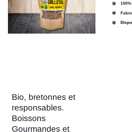
A
100% 
PLUSIEURS
VARIATIONS.
Fabri
LES
OPTIONS
Dispo
PEUVENT
ÊTRE
CHOISIES
SUR
LA
PAGE
DU
PRODUIT
Bio, bretonnes et
responsables.
Boissons
Gourmandes et