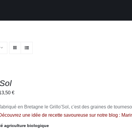
’Sol
Plage
13,50
€
de
 fabriqué en Bretagne le Grillo'Sol, c'est des graines de tourneso
prix :
Découvrez une idée de recette savoureuse sur notre blog :
Marin
3,70 €
à
fié agriculture biologique