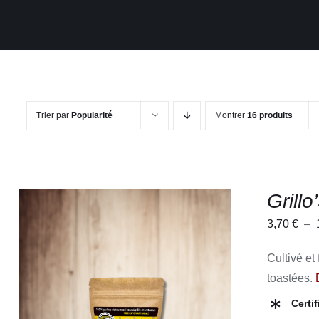
Trier par
Popularité
Montrer
16 produits
Grillo
3,70
€
–
Cultivé et
toastées.
CE
CHOIX DES OPTIONS
/
APERÇU
Certi
PRODUIT