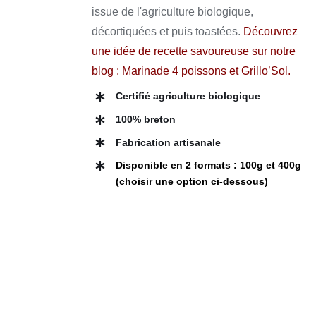
VARIATIONS.
issue de l'agriculture biologique,
LES
à
OPTIONS
décortiquées et puis toastées.
Découvrez
13,50 €
PEUVENT
une idée de recette savoureuse sur notre
ÊTRE
CHOISIES
blog :
Marinade 4 poissons et Grillo’Sol
.
SUR
LA
Certifié agriculture biologique
PAGE
DU
100% breton
PRODUIT
Fabrication artisanale
Disponible en 2 formats : 100g et 400g
(choisir une option ci-dessous)