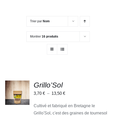
Trier par
Nom
Montrer
16 produits
Grillo’Sol
CHOIX
DES
Plage
3,70
€
–
13,50
€
OPTIONS
CE
/
de
PRODUIT
DÉTAILS
Cultivé et fabriqué en Bretagne le
A
prix :
PLUSIEURS
Grillo'Sol, c'est des graines de tournesol
3,70 €