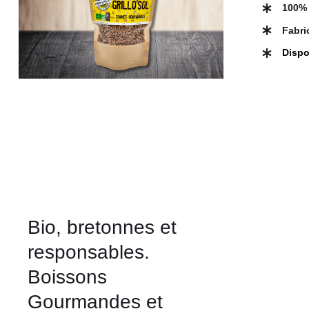
A
100% 
PLUSIEURS
VARIATIONS.
Fabri
LES
OPTIONS
Dispo
PEUVENT
ÊTRE
CHOISIES
SUR
LA
PAGE
DU
PRODUIT
Bio, bretonnes et
responsables.
Boissons
Gourmandes et