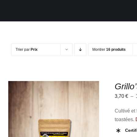
Trier par
Prix
Montrer
16 produits
Grillo
3,70
€
–
Cultivé et
toastées.
CE
CHOIX DES OPTIONS
/
APERÇU
Certi
PRODUIT