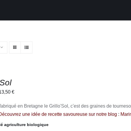
’Sol
Plage
13,50
€
de
 fabriqué en Bretagne le Grillo'Sol, c'est des graines de tourneso
prix :
Découvrez une idée de recette savoureuse sur notre blog :
Marin
3,70 €
à
fié agriculture biologique