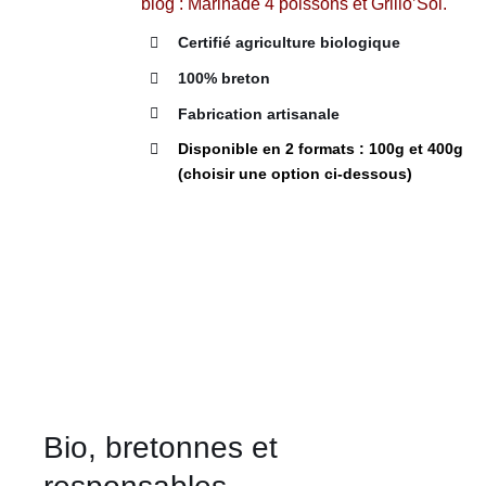
blog :
Marinade 4 poissons et Grillo’Sol
.
CHOISIES
SUR
Certifié agriculture biologique
LA
PAGE
100% breton
DU
PRODUIT
Fabrication artisanale
Disponible en 2 formats : 100g et 400g
(choisir une option ci-dessous)
Bio, bretonnes et