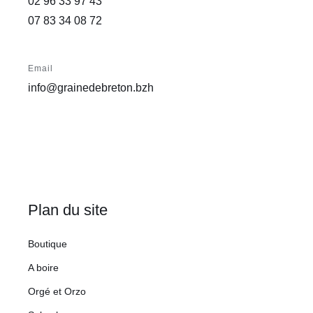
02 96 33 97 43
07 83 34 08 72
Email
info@grainedebreton.bzh
Plan du site
Boutique
A boire
Orgé et Orzo