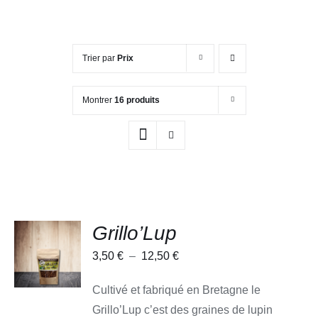
Trier par
Prix
Montrer
16 produits
Grillo’Lup
CHOIX
DES
Plage
3,50
€
–
12,50
€
OPTIONS
CE
/
de
PRODUIT
DÉTAILS
Cultivé et fabriqué en Bretagne le
A
prix :
PLUSIEURS
Grillo’Lup c’est des graines de lupin
3,50 €