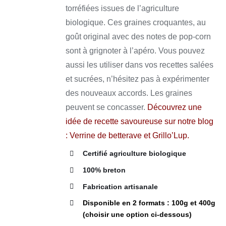
VARIATIONS.
torréfiées issues de l’agriculture
LES
à
OPTIONS
biologique. Ces graines croquantes, au
12,50 €
PEUVENT
goût original avec des notes de pop-corn
ÊTRE
CHOISIES
sont à grignoter à l’apéro. Vous pouvez
SUR
LA
aussi les utiliser dans vos recettes salées
PAGE
et sucrées, n’hésitez pas à expérimenter
DU
PRODUIT
des nouveaux accords. Les graines
peuvent se concasser.
Découvrez une
idée de recette savoureuse sur notre blog
:
Verrine de betterave et Grillo’Lup
.
Certifié agriculture biologique
100% breton
Fabrication artisanale
Disponible en 2 formats : 100g et 400g
(choisir une option ci-dessous)