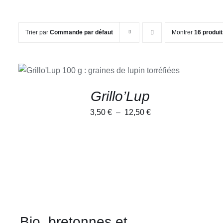
Trier par
Commande par défaut
Montrer
16 produi
CE
CHOIX DES OPTIONS
/
APERÇU
PRODUIT
A
Grillo’Lup
PLUSIEURS
VARIATIONS.
Plage
3,50
€
–
12,50
€
LES
OPTIONS
de
PEUVENT
prix :
ÊTRE
CHOISIES
3,50 €
SUR
à
LA
PAGE
12,50 €
DU
PRODUIT
Bio, bretonnes et