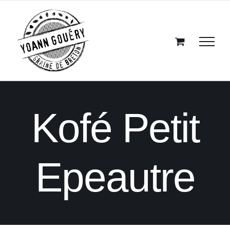
Passer
au
contenu
Kofé Petit
Epeautre