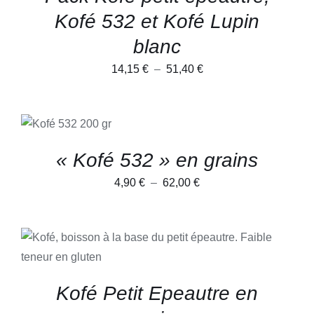
LES
Kofé 532 et Kofé Lupin
OPTIONS
PEUVENT
blanc
ÊTRE
CHOISIES
Plage
14,15
€
–
51,40
€
SUR
LA
de
PAGE
prix :
DU
CHOIX DES
PRODUIT
CE
OPTIONS
/
14,15 €
PRODUIT
DÉTAILS
à
A
« Kofé 532 » en grains
PLUSIEURS
51,40 €
VARIATIONS.
Plage
4,90
€
–
62,00
€
LES
OPTIONS
de
PEUVENT
prix :
ÊTRE
CHOISIES
4,90 €
CE
CHOIX DES OPTIONS
/
SUR
PRODUIT
DÉTAILS
à
LA
A
PAGE
PLUSIEURS
62,00 €
Kofé Petit Epeautre en
DU
VARIATIONS.
PRODUIT
LES