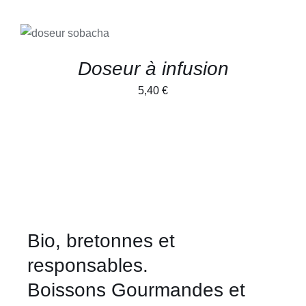
LA
PAGE
prix :
AJOUTER AU
DU
PANIER
/
49,25 €
PRODUIT
DÉTAILS
à
Doseur à infusion
86,50 €
5,40
€
Bio, bretonnes et
responsables.
Boissons Gourmandes et