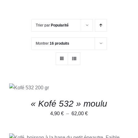
Trier par
Popularité
Montrer
16 produits
CHOIX DES
CE
OPTIONS
/
PRODUIT
DÉTAILS
A
« Kofé 532 » moulu
PLUSIEURS
VARIATIONS.
Plage
4,90
€
–
62,00
€
LES
OPTIONS
de
PEUVENT
prix :
ÊTRE