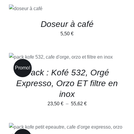
AJOUTER
AU PANIER
/
DÉTAILS
Doseur à café
5,50
€
CE
CHOIX DES OPTIONS
/
PRODUIT
DÉTAILS
A
Promo!
Pack : Kofé 532, Orgé
PLUSIEURS
VARIATIONS.
Expresso, Orzo ET filtre en
LES
OPTIONS
inox
PEUVENT
ÊTRE
CHOISIES
Plage
23,50
€
–
55,62
€
SUR
de
LA
PAGE
prix :
DU
23,50 €
CE
CHOIX DES OPTIONS
/
PRODUIT