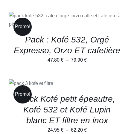
de
PAGE
prix :
DU
PRODUIT
48,15 €
CE
CHOIX DES OPTIONS
/
PRODUIT
DÉTAILS
à
Promo!
A
PLUSIEURS
81,27 €
Pack : Kofé 532, Orgé
VARIATIONS.
LES
Expresso, Orzo ET cafetière
OPTIONS
PEUVENT
Plage
47,80
€
–
79,90
€
ÊTRE
CHOISIES
de
SUR
prix :
LA
CHOIX DES
PAGE
CE
OPTIONS
/
47,80 €
DU
PRODUIT
DÉTAILS
PRODUIT
à
Promo!
A
Pack Kofé petit épeautre,
PLUSIEURS
79,90 €
VARIATIONS.
Kofé 532 et Kofé Lupin
LES
OPTIONS
blanc ET filtre en inox
PEUVENT
ÊTRE
Plage
24,95
€
–
62,20
€
CHOISIES