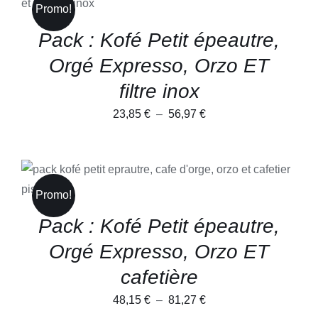
PRODUIT
DÉTAILS
à
Promo!
A
PLUSIEURS
55,62 €
Pack : Kofé Petit épeautre,
VARIATIONS.
LES
Orgé Expresso, Orzo ET
OPTIONS
PEUVENT
filtre inox
ÊTRE
CHOISIES
Plage
23,85
€
–
56,97
€
SUR
LA
de
PAGE
prix :
DU
PRODUIT
23,85 €
CE
CHOIX DES OPTIONS
/
PRODUIT
DÉTAILS
à
Promo!
A
PLUSIEURS
56,97 €
Pack : Kofé Petit épeautre,
VARIATIONS.
LES
Orgé Expresso, Orzo ET
OPTIONS
PEUVENT
cafetière
ÊTRE
CHOISIES
Plage
48,15
€
–
81,27
€
SUR
LA