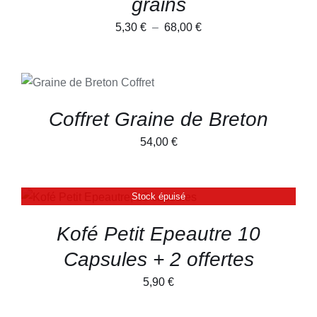
grains
OPTIONS
PEUVENT
Plage
5,30
€
–
68,00
€
ÊTRE
CHOISIES
de
SUR
prix :
LA
AJOUTER AU
PAGE
PANIER
/
5,30 €
DU
DÉTAILS
PRODUIT
à
Coffret Graine de Breton
68,00 €
54,00
€
Stock épuisé
DÉTAILS
Kofé Petit Epeautre 10
Capsules + 2 offertes
5,90
€