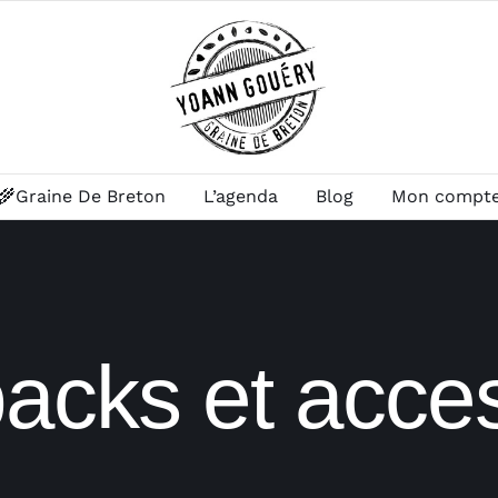
🌾Graine De Breton
L’agenda
Blog
Mon compt
acks et acce