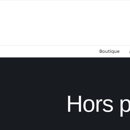
Passer
au
contenu
Boutique
Hors p