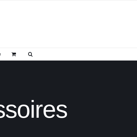
e
ssoires