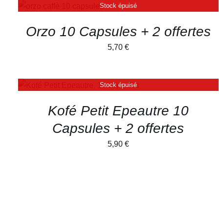
Stock épuisé
ÊTRE
APERÇU
3,00 €
CHOISIES
à
SUR
Orzo 10 Capsules + 2 offertes
LA
10,30 €
PAGE
5,70
€
DU
PRODUIT
Stock épuisé
APERÇU
Kofé Petit Epeautre 10
Capsules + 2 offertes
5,90
€